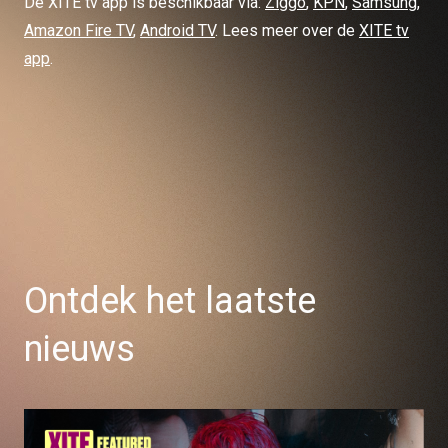
De XITE tv app is beschikbaar via:
Ziggo
,
KPN
,
Samsung
,
Amazon Fire TV
,
Android TV
. Lees meer over de
XITE tv
app
.
Ontdek het laatste
nieuws