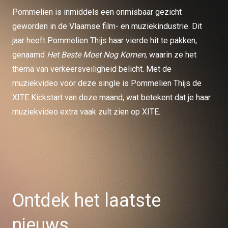
Pommelien is inmiddels een onmisbaar gezicht
geworden in de Vlaamse film- en muziekindustrie. Dit
jaar heeft Pommelien Thijs haar vierde hit te pakken,
genaamd
Het Beste Moet Nog Komen
, waarin ze het
thema van verkeersveiligheid belicht. Met de
muziekvideo voor deze single is Pommelien Thijs de
XITE Kickstart van deze maand, wat betekent dat je haar
muziekvideo extra vaak zult zien op XITE.
Ontdek het laatste
nieuws