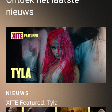
Ontdek het laatste
nieuws
NIEUWS
XITE Featured: Tyla