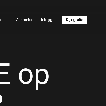
ten
Aanmelden
Inloggen
Kijk gratis
E op
?