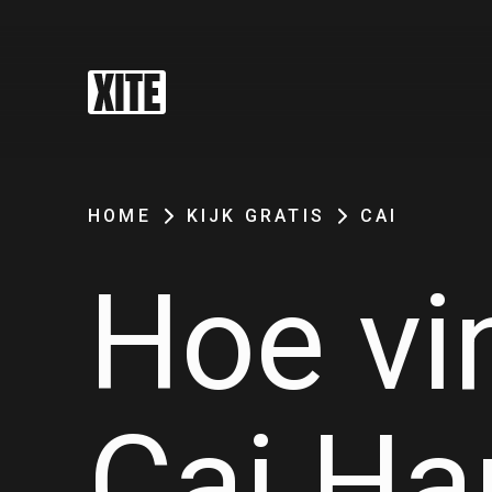
HOME
KIJK GRATIS
CAI
Hoe vi
Cai Ha